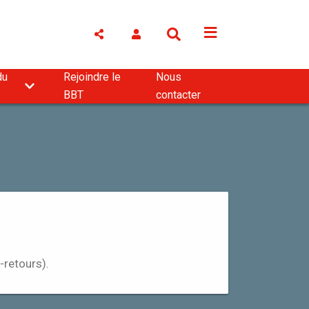
du
Rejoindre le
Nous
BBT
contacter
-retours).