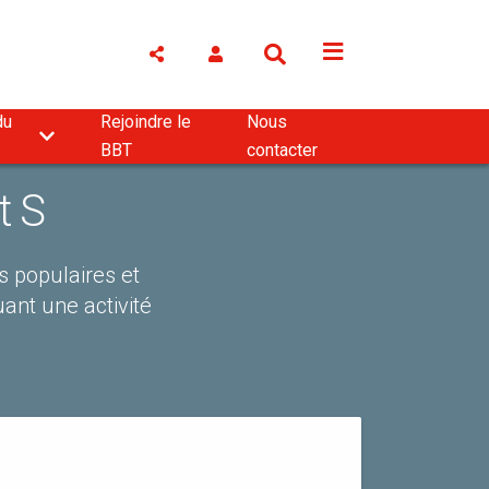
du
Rejoindre le
Nous
BBT
contacter
t S
s populaires et
uant une activité