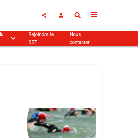
du
Rejoindre le
Nous
BBT
contacter